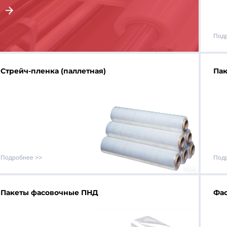
Под
Стрейч-пленка (паллетная)
Пак
Подробнее
Под
Пакеты фасовочные ПНД
Фа