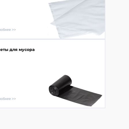
робнее
еты для мусора
робнее