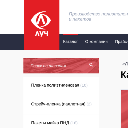
Производство полиэтилен
и пакетов
Каталог
О компании
Прайс-
«Л
К
Пленка полиэтиленовая
(10)
Стрейч-пленка (паллетная)
(2)
Пакеты майка ПНД
(16)