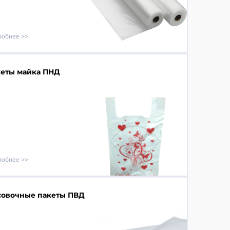
робнее
еты майка ПНД
робнее
совочные пакеты ПВД