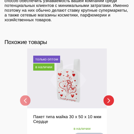
способ обеспечить узнаваемость вашей компании среди
потенциальных клиентов с минимальными затратами. Именно
поэтому на них обычно делают ставку крупные супермаркеты,
а также сетевые магазины косметики, парфюмерии и
хозяйственных товаров.
Похожие товары
только оптом
только 
в наличии
в налич
Пакет типа майка 30 х 50 х 10 мкм
Пакет ма
Сердце
бирюзо
в наличии