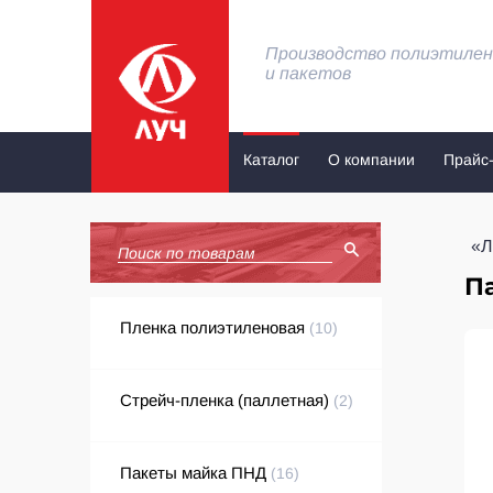
Производство полиэтилен
и пакетов
Каталог
О компании
Прайс-
«Л
Па
Пленка полиэтиленовая
(10)
Стрейч-пленка (паллетная)
(2)
Пакеты майка ПНД
(16)