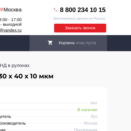
8 800 234 10 15
Москва
Бесплатный звонок по России
8:00 - 17:00
 - выходной
Заказать звонок
6@yandex.ru
Корзина
пока пуста
НД в рулонах
0 х 40 х 10 мкм
Нет
В наличии
итель
Луч
роизводитель
Россия
нки
Прозрачная