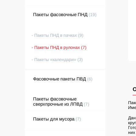
Пакеты фасовочные ПНД
(19)
Пакеты ПНД в пачках (9)
Пакеты ПНД в рулонах (7)
Пакеты «календари» (3)
Фасовочные пакеты ПВД
(6)
О
Пакеты фасовочные
Пак
сверхпрочные из ЛПВД
(7)
Име
Дан
Пакеты для мусора
(7)
кру
Гот
них