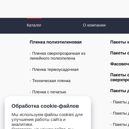
Каталог
О компании
Пленка полиэтиленовая
Пакеты 
Пакеты 
Пленка сверхпрозрачная из
линейного полиэтилена
Фасовоч
Пленка термоусадочная
Пакеты 
сверхпр
Техническая пленка
Пакеты 
Пленка с печатью
Пакеты 
Стрейч-пленка (паллетная)
Обработка cookie-файлов
Пакеты 
Стрейч пленка паллетная
Мы используем файлы cookies для
(вторичное сырьё)
улучшения работы сайта и
аналитики.
Пакеты 