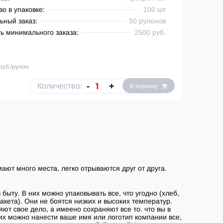
во в упаковке:
100 шт
ный заказ:
50 рулонов
ь минимального заказа:
2500 руб.
руб./рулон
-
+
Количество:
В корзину
ают много места, легко отрываются друг от друга.
быту. В них можно упаковывать все, что угодно (хлеб,
пакета). Они не боятся низких и высоких температур.
т свое дело, а имеено сохраняют все то. что вы в
их можно нанести ваше имя или логотип компании все,