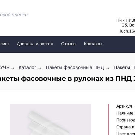
овой пленки
Пн - Пт 0
Сб, Вс
luch.1
лист
Доставка и оплата
Отзывы
Контакты
УЧ»
Каталог
Пакеты фасовочные ПНД
Пакеты П
кеты фасовочные в рулонах из ПНД 3
Артикул
Наличие
Производ
Страна п
Цвет пле