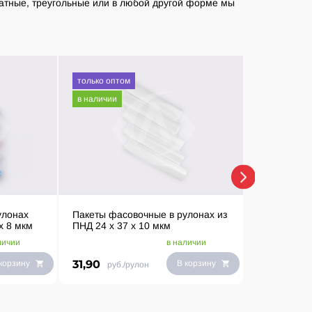
ратные, треугольные или в любой другой форме мы
только оптом
только опто
в наличии
в наличии
улонах
Пакеты фасовочные в рулонах из
Пакеты фас
х 8 мкм
ПНД 24 х 37 х 10 мкм
ПНД 25 х 4
личии
в наличии
31,90
37,10
корзину
В корзину
руб./рулон
руб.