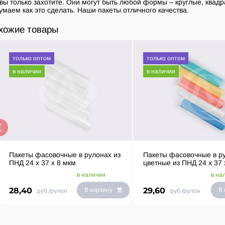
 вы только захотите. Они могут быть любой формы – круглые, квад
умаем как это сделать. Наши пакеты отличного качества.
хожие товары
только оптом
только оптом
в наличии
в наличии
Пакеты фасовочные в рулонах из
Пакеты фасовочные в р
ПНД 24 х 37 х 8 мкм
цветные из ПНД 24 х 37 
в наличии
в на
28,40
29,60
В корзину
В 
руб./рулон
руб./рулон